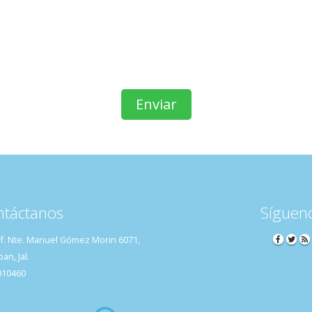
ntáctanos
Síguen
if. Nte. Manuel Gómez Morin 6071,
n, Jal.
010460