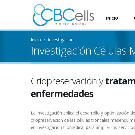
INICIO
Inicio
Investigación
Investigación Células
Criopreservación y
tratam
enfermedades
La investigación aplica el desarrollo y optimización d
criopreservacion de las células troncales mesenquima
en investigación biomédica, para ampliar los servicio