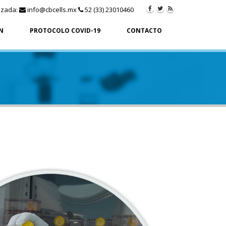
izada:
info@cbcells.mx
52 (33) 23010460
N
PROTOCOLO COVID-19
CONTACTO